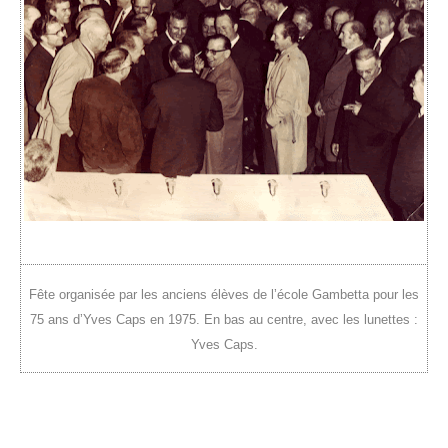
Fête organisée par les anciens élèves de lʼécole Gambetta pour les
75 ans dʼYves Caps en 1975. En bas au centre, avec les lunettes :
Yves Caps.