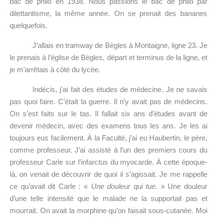
bac de philo en 1938. Nous passions le bac de philo par
dilettantisme, la même année. On se prenait des bananes
quelquefois.
J’allais en tramway de Bègles à Montaigne, ligne 23. Je
le prenais à l’église de Bègles, départ et terminus de la ligne, et
je m’arrêtais à côté du lycée.
Indécis, j’ai fait des études de médecine. Je ne savais
pas quoi faire. C’était la guerre. Il n’y avait pas de médecins.
On s’est faits sur le tas. Il fallait six ans d’études avant de
devenir médecin, avec des examens tous les ans. Je les ai
toujours eus facilement.
À
la Faculté, j’ai eu Haubertin, le père,
comme professeur. J’ai assisté à l’un des premiers cours du
professeur Carle sur l’infarctus du myocarde.
À
cette époque-
là, on venait de découvrir de quoi il s’agissait. Je me rappelle
ce qu’avait dit Carle : «
Une douleur qui tue.
» Une douleur
d’une telle intensité que le malade ne la supportait pas et
mourrait. On avait la morphine qu’on faisait sous-cutanée. Moi