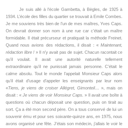
Je suis allé à l’école Gambetta, à Bègles, de 1925 à
1934. L’école des filles du quartier se trouvait à Emile Combes.
Je me souviens très bien de l’un de mes maîtres, Yves Caps.
On devrait donner son nom à une rue car c’était un maître
formidable. Il était précurseur et pratiquait la méthode Freinet.
Quand nous avions des rédactions, il disait : «
Maintenant,
rédaction libre !
» Il n’y avait pas de sujet. Chacun racontait ce
qu’il voulait. Il avait une autorité naturelle tellement
extraordinaire qu’il ne punissait jamais personne. C’était le
calme absolu. Tout le monde l’appelait Monsieur Caps alors
qu’il était d’usage d’appeler les enseignants par leur nom
«
Tiens, je viens de croiser Allégret, Gimonteil
… », mais on
disait : «
Je viens de voir Monsieur Caps.
» Il avait une boîte à
questions où chacun déposait une question, puis on tirait au
sort. Ça a été mon second père. On a tous conservé de lui un
souvenir ému et pour ses soixante-quinze ans, en 1975, nous
avons organisé une fête. J’étais son médecin, j’allais le voir le