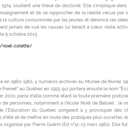
n 1974, soutient une thèse de doctorat. Elle s’implique dan
’enseignement et de se rapprocher de la réalité vécue par l
 à la culture consommée par les jeunes et dénonce les idées 
perd jamais de vue les causes lui tenant à cœur, reste active
le 9 octobre 2013.
/noel-colette/
e en 1960-1961, 4 numéros archivés au Munaé de février 1961
e Freinet" au Québec en 1955 qui portera ensuite le nom "Éc
er 2001, parle d'elle comme étant la toute première praticie
eu de personnes, notamment à l'école Noël de Beloeil ; le mi
 de l'Éducation du Québec songeant à y provoquer des cha
 d'été et de mettre en route des pratiques plus ouvertes da
 organisé par Pierre Guérin (Éd n°12-13 mars 1961). Elle fut