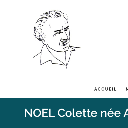
Aller
au
contenu
principal
Main
ACCUEIL
navigation
NOEL Colette née A