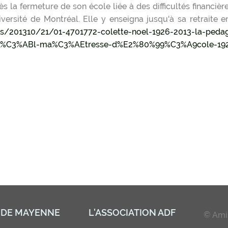
rès la fermeture de son école liée à des difficultés financi
iversité de Montréal. Elle y enseigna jusqu'à sa retraite 
es/201310/21/01-4701772-colette-noel-1926-2013-la-ped
te-no%C3%ABl-ma%C3%AEtresse-d%E2%80%99%C3%A9cole-19
 DE MAYENNE
L'ASSOCIATION ADF
© Amis