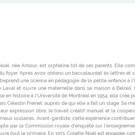
Noël, née Arbour, est orpheline tôt de ses parents. Elle co
foyer. Après avoir obtenu un baccalauréat ès lettres et scie
 entreprend une licence en pédagogie de la petite enfance à 
ité Laval et ouvre une maternelle dans sa maison à Belœil. 
rise en histoire à l’Université de Montréal en 1954, elle cré
is Célestin Freinet, auprès de qui elle a fait un stage. Sa 
eur expression libre, le travail créatif manuel et la coopér
urnaux scolaires. Avant-gardiste, cette expérience contrib
mpte par la Commission royale d’enquête sur l’enseignement,
uvre tout le primaire. En 1971, Colette Noël est engagée c