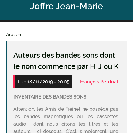
Joffre Jean-Marie
Accueil
Fil
d'Ariane
Auteurs des bandes sons dont
le nom commence par H, J ou K
Lun 18/11/2019 - 20:05
François Perdrial
INVENTAIRE DES BANDES SONS
Attention, les Amis de Freinet ne possède pas
les bandes magnétiques ou les cassettes
audio dont nous citons les titres et les
auteurs ci-dessous. C’est simplement une