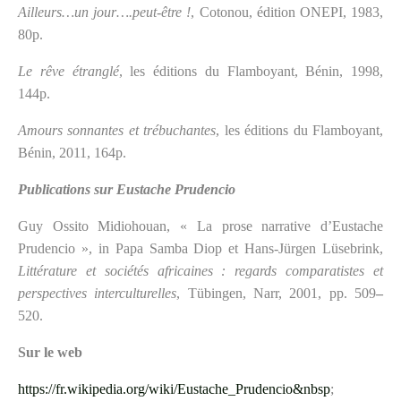
Ailleurs…un jour….peut-être !
, Cotonou, édition ONEPI, 1983,
80p.
Le rêve étranglé
, les éditions du Flamboyant, Bénin, 1998,
144p.
Amours sonnantes et trébuchantes
, les éditions du Flamboyant,
Bénin, 2011, 164p.
Publications sur Eustache Prudencio
Guy Ossito Midiohouan, « La prose narrative d’Eustache
Prudencio », in Papa Samba Diop et Hans-Jürgen Lüsebrink,
Littérature et sociétés africaines : regards comparatistes et
perspectives interculturelles
, Tübingen, Narr, 2001, pp. 509
–
520.
Sur le web
https://fr.wikipedia.org/wiki/Eustache_Prudencio&nbsp
;