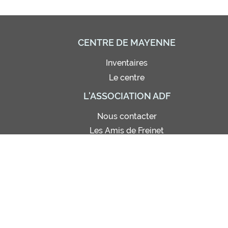
CENTRE DE MAYENNE
Inventaires
Le centre
L'ASSOCIATION ADF
Nous contacter
Les Amis de Freinet
Adhésion - Abonnement
Bon de commande
Règlement intérieur
Site de photos (réservé)
Statuts
© Amis de Freinet 2021