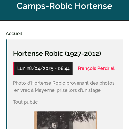
Camps-Robic Hortense
Accueil
Fil
d'Ariane
Hortense Robic (1927-2012)
Lun 28/04/2025 - 08:44
François Perdrial
Photo d'Hortense Robic provenant des photos
en vrac à Mayenne prise lors d'un stage
Tout public