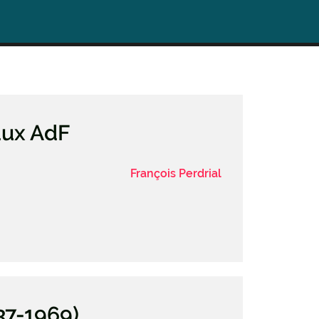
aux AdF
François Perdrial
37-1969)