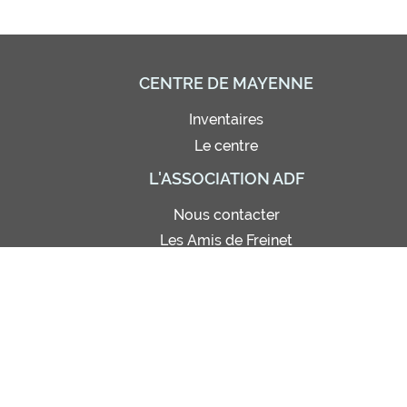
CENTRE DE MAYENNE
Inventaires
Le centre
L'ASSOCIATION ADF
Nous contacter
Les Amis de Freinet
Adhésion - Abonnement
Bon de commande
Règlement intérieur
Site de photos (réservé)
Statuts
© Amis de Freinet 2021