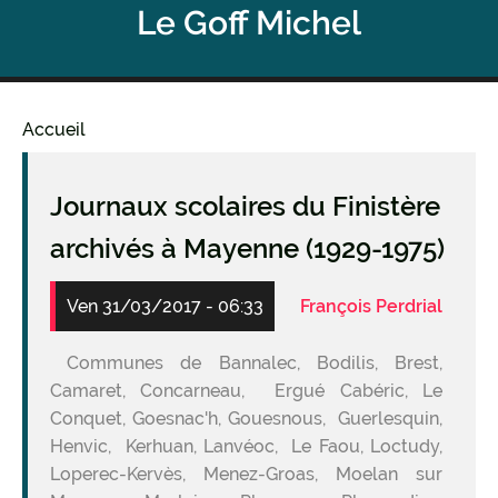
Le Goff Michel
Accueil
Fil
d'Ariane
Journaux scolaires du Finistère
archivés à Mayenne (1929-1975)
Ven 31/03/2017 - 06:33
François Perdrial
Communes de Bannalec, Bodilis, Brest,
Camaret, Concarneau, Ergué Cabéric, Le
Conquet, Goesnac'h, Gouesnous, Guerlesquin,
Henvic, Kerhuan, Lanvéoc, Le Faou, Loctudy,
Loperec-Kervès, Menez-Groas, Moelan sur