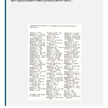
au-quotidien-des-praticiens-tém…
Image