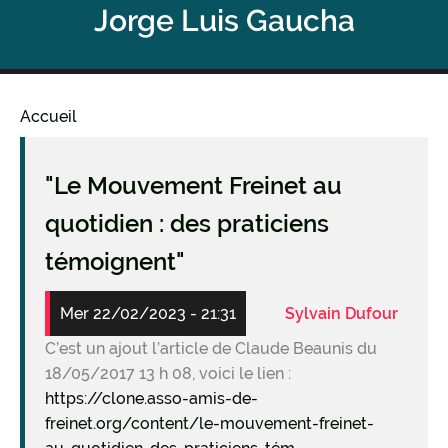
Jorge Luis Gaucha
Accueil
Fil
d'Ariane
"Le Mouvement Freinet au
quotidien : des praticiens
témoignent"
Mer 22/02/2023 - 21:31
Sylvain Dufour
C’est un ajout l’article de Claude Beaunis du
18/05/2017 13 h 08, voici le lien :
https://clone.asso-amis-de-
freinet.org/content/le-mouvement-freinet-