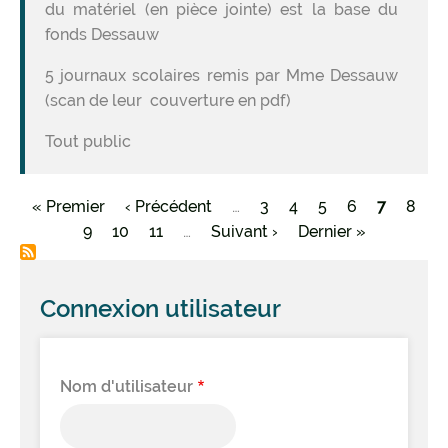
du matériel (en pièce jointe) est la base du
fonds Dessauw
5 journaux scolaires remis par Mme Dessauw
(scan de leur couverture en pdf)
Tout public
Première
« Premier
Page
‹ Précédent
…
Page
3
Page
4
Page
5
Page
6
Page
7
Page
8
Pagination
page
Page
9
Page
10
précédente
Page
11
…
Page
Suivant ›
Dernière
Dernier »
courante
suivante
page
Connexion utilisateur
Nom d'utilisateur